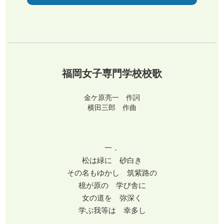
福岡女子専門学校校歌
金ケ原亮一 作詞
横田三郎 作曲
一．
松は緑に 砂白き
その名もゆかし 筑紫路の
檍が原の 学び舎に
女の道を 弥深く
学ぶ我等は 幸多し