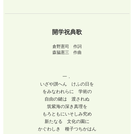
開学祝典歌
倉野憲司 作詞
森脇憲三 作曲
一．
いざや讃へん けふの日を
をみなわれらに 学術の
自由の鍵は 渡されぬ
筑紫海の深き真理を
もろともにいそしみ究め
新たなる 文化の園に
かぐわしき 種子つちかはん