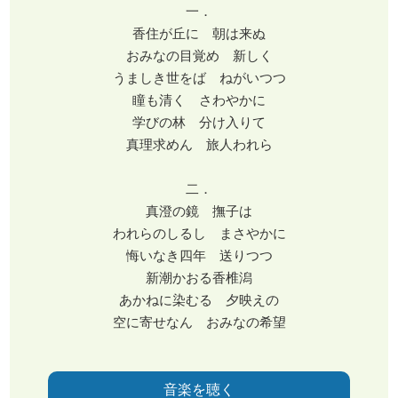
一．
香住が丘に 朝は来ぬ
おみなの目覚め 新しく
うましき世をば ねがいつつ
瞳も清く さわやかに
学びの林 分け入りて
真理求めん 旅人われら
二．
真澄の鏡 撫子は
われらのしるし まさやかに
悔いなき四年 送りつつ
新潮かおる香椎潟
あかねに染むる 夕映えの
空に寄せなん おみなの希望
音楽を聴く