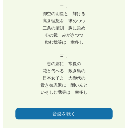
二．
御空の明星と 輝ける
高き理想を 求めつつ
三条の聖訓 胸に染め
心の鏡 みがきつつ
励む我等は 幸多し
三．
恵の露に 常夏の
花と匂へる 敷き島の
日本女子よ 大御代の
貴き御恩沢に 酬いんと
いそしむ我等は 幸多し
音楽を聴く