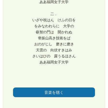
ああ福岡女子大学
二．
いざや祝はん けふの日を
をみなわれらに 大学の
叡智の門は 開かれぬ
脊振山高き技術をば
おのがじし 磨きに磨き
天雲の 向伏すきはみ
さいはひの 露うるほさん
ああ福岡女子大学
音楽を聴く