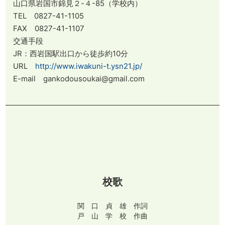
山口県岩国市錦見２-４-85（学校内）
TEL 0827-41-1105
FAX 0827-41-1107
交通手段
JR：西岩国駅出口から徒歩約10分
URL
http://www.iwakuni-t.ysn21.jp/
E-mail gankodousoukai@gmail.com
校歌
関 口 貞 雄 作詞
戸 山 学 校 作曲