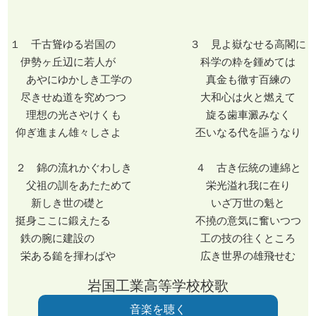
１ 千古聳ゆる岩国の ３ 見よ嶽なせる高閣に
伊勢ヶ丘辺に若人が 科学の粋を鍾めては
あやにゆかしき工学の 真金も徹す百練の
尽きせぬ道を究めつつ 大和心は火と燃えて
理想の光さやけくも 旋る歯車澱みなく
仰ぎ進まん雄々しさよ 丕いなる代を謳うなり
２ 錦の流れかぐわしき ４ 古き伝統の連綿と
父祖の訓をあたためて 栄光溢れ我に在り
新しき世の礎と いざ万世の魁と
挺身ここに鍛えたる 不撓の意気に奮いつつ
鉄の腕に建設の 工の技の往くところ
栄ある鎚を揮わばや 広き世界の雄飛せむ
岩国工業高等学校校歌
音楽を聴く