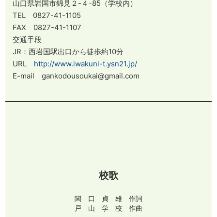
山口県岩国市錦見２-４-85（学校内）
TEL 0827-41-1105
FAX 0827-41-1107
交通手段
JR：西岩国駅出口から徒歩約10分
URL
http://www.iwakuni-t.ysn21.jp/
E-mail gankodousoukai@gmail.com
校歌
関 口 貞 雄 作詞
戸 山 学 校 作曲