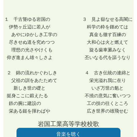
１ 千古聳ゆる岩国の ３ 見よ嶽なせる高閣に
伊勢ヶ丘辺に若人が 科学の粋を鍾めては
あやにゆかしき工学の 真金も徹す百練の
尽きせぬ道を究めつつ 大和心は火と燃えて
理想の光さやけくも 旋る歯車澱みなく
仰ぎ進まん雄々しさよ 丕いなる代を謳うなり
２ 錦の流れかぐわしき ４ 古き伝統の連綿と
父祖の訓をあたためて 栄光溢れ我に在り
新しき世の礎と いざ万世の魁と
挺身ここに鍛えたる 不撓の意気に奮いつつ
鉄の腕に建設の 工の技の往くところ
栄ある鎚を揮わばや 広き世界の雄飛せむ
岩国工業高等学校校歌
音楽を聴く