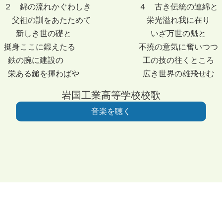
２ 錦の流れかぐわしき ４ 古き伝統の連綿と
父祖の訓をあたためて 栄光溢れ我に在り
新しき世の礎と いざ万世の魁と
挺身ここに鍛えたる 不撓の意気に奮いつつ
鉄の腕に建設の 工の技の往くところ
栄ある鎚を揮わばや 広き世界の雄飛せむ
岩国工業高等学校校歌
音楽を聴く