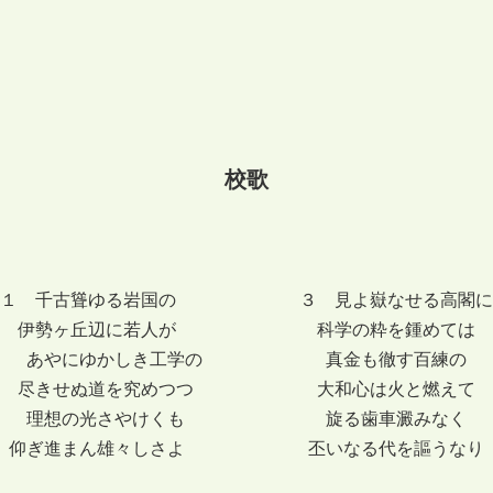
校歌
１ 千古聳ゆる岩国の ３ 見よ嶽なせる高閣に
伊勢ヶ丘辺に若人が 科学の粋を鍾めては
あやにゆかしき工学の 真金も徹す百練の
尽きせぬ道を究めつつ 大和心は火と燃えて
理想の光さやけくも 旋る歯車澱みなく
仰ぎ進まん雄々しさよ 丕いなる代を謳うなり