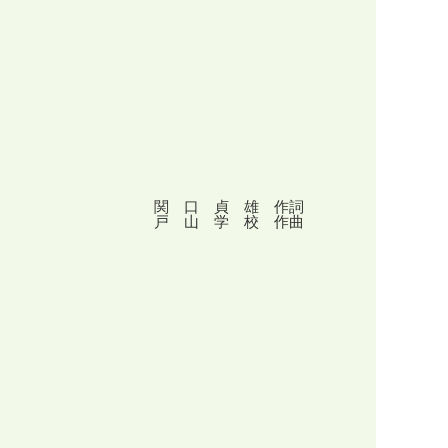
関 口 貞 雄 作詞
戸 山 学 校 作曲