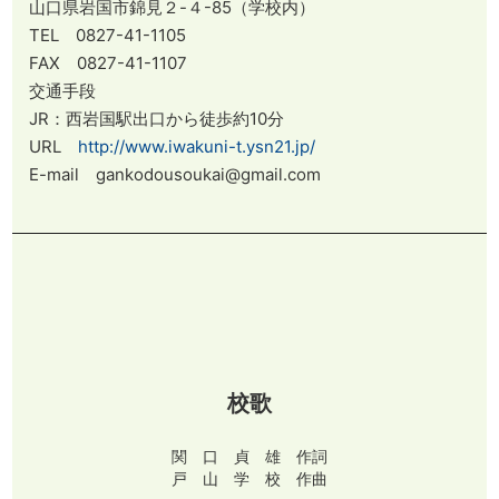
山口県岩国市錦見２-４-85（学校内）
TEL 0827-41-1105
FAX 0827-41-1107
交通手段
JR：西岩国駅出口から徒歩約10分
URL
http://www.iwakuni-t.ysn21.jp/
E-mail gankodousoukai@gmail.com
校歌
関 口 貞 雄 作詞
戸 山 学 校 作曲