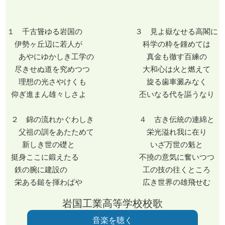
１ 千古聳ゆる岩国の ３ 見よ嶽なせる高閣に
伊勢ヶ丘辺に若人が 科学の粋を鍾めては
あやにゆかしき工学の 真金も徹す百練の
尽きせぬ道を究めつつ 大和心は火と燃えて
理想の光さやけくも 旋る歯車澱みなく
仰ぎ進まん雄々しさよ 丕いなる代を謳うなり
２ 錦の流れかぐわしき ４ 古き伝統の連綿と
父祖の訓をあたためて 栄光溢れ我に在り
新しき世の礎と いざ万世の魁と
挺身ここに鍛えたる 不撓の意気に奮いつつ
鉄の腕に建設の 工の技の往くところ
栄ある鎚を揮わばや 広き世界の雄飛せむ
岩国工業高等学校校歌
音楽を聴く