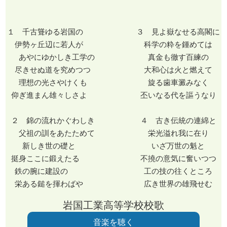
１ 千古聳ゆる岩国の ３ 見よ嶽なせる高閣に
伊勢ヶ丘辺に若人が 科学の粋を鍾めては
あやにゆかしき工学の 真金も徹す百練の
尽きせぬ道を究めつつ 大和心は火と燃えて
理想の光さやけくも 旋る歯車澱みなく
仰ぎ進まん雄々しさよ 丕いなる代を謳うなり
２ 錦の流れかぐわしき ４ 古き伝統の連綿と
父祖の訓をあたためて 栄光溢れ我に在り
新しき世の礎と いざ万世の魁と
挺身ここに鍛えたる 不撓の意気に奮いつつ
鉄の腕に建設の 工の技の往くところ
栄ある鎚を揮わばや 広き世界の雄飛せむ
岩国工業高等学校校歌
音楽を聴く