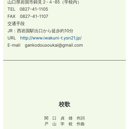
山口県岩国市錦見２-４-85（学校内）
TEL 0827-41-1105
FAX 0827-41-1107
交通手段
JR：西岩国駅出口から徒歩約10分
URL
http://www.iwakuni-t.ysn21.jp/
E-mail gankodousoukai@gmail.com
校歌
関 口 貞 雄 作詞
戸 山 学 校 作曲