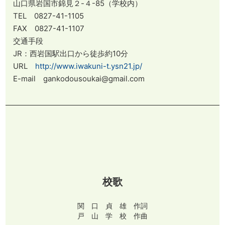
山口県岩国市錦見２-４-85（学校内）
TEL 0827-41-1105
FAX 0827-41-1107
交通手段
JR：西岩国駅出口から徒歩約10分
URL
http://www.iwakuni-t.ysn21.jp/
E-mail gankodousoukai@gmail.com
校歌
関 口 貞 雄 作詞
戸 山 学 校 作曲