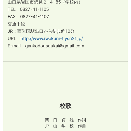
山口県岩国市錦見２-４-85（学校内）
TEL 0827-41-1105
FAX 0827-41-1107
交通手段
JR：西岩国駅出口から徒歩約10分
URL
http://www.iwakuni-t.ysn21.jp/
E-mail gankodousoukai@gmail.com
校歌
関 口 貞 雄 作詞
戸 山 学 校 作曲