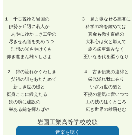
１ 千古聳ゆる岩国の ３ 見よ嶽なせる高閣に
伊勢ヶ丘辺に若人が 科学の粋を鍾めては
あやにゆかしき工学の 真金も徹す百練の
尽きせぬ道を究めつつ 大和心は火と燃えて
理想の光さやけくも 旋る歯車澱みなく
仰ぎ進まん雄々しさよ 丕いなる代を謳うなり
２ 錦の流れかぐわしき ４ 古き伝統の連綿と
父祖の訓をあたためて 栄光溢れ我に在り
新しき世の礎と いざ万世の魁と
挺身ここに鍛えたる 不撓の意気に奮いつつ
鉄の腕に建設の 工の技の往くところ
栄ある鎚を揮わばや 広き世界の雄飛せむ
岩国工業高等学校校歌
音楽を聴く