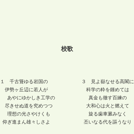
校歌
１ 千古聳ゆる岩国の ３ 見よ嶽なせる高閣に
伊勢ヶ丘辺に若人が 科学の粋を鍾めては
あやにゆかしき工学の 真金も徹す百練の
尽きせぬ道を究めつつ 大和心は火と燃えて
理想の光さやけくも 旋る歯車澱みなく
仰ぎ進まん雄々しさよ 丕いなる代を謳うなり