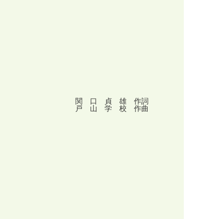
関 口 貞 雄 作詞
戸 山 学 校 作曲