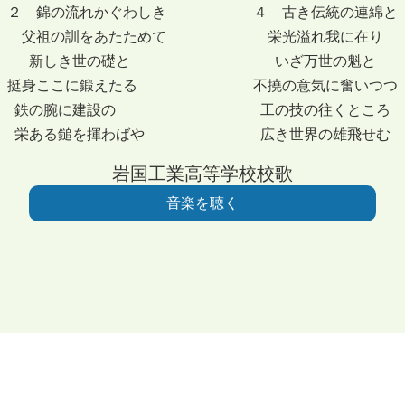
２ 錦の流れかぐわしき ４ 古き伝統の連綿と
父祖の訓をあたためて 栄光溢れ我に在り
新しき世の礎と いざ万世の魁と
挺身ここに鍛えたる 不撓の意気に奮いつつ
鉄の腕に建設の 工の技の往くところ
栄ある鎚を揮わばや 広き世界の雄飛せむ
岩国工業高等学校校歌
音楽を聴く