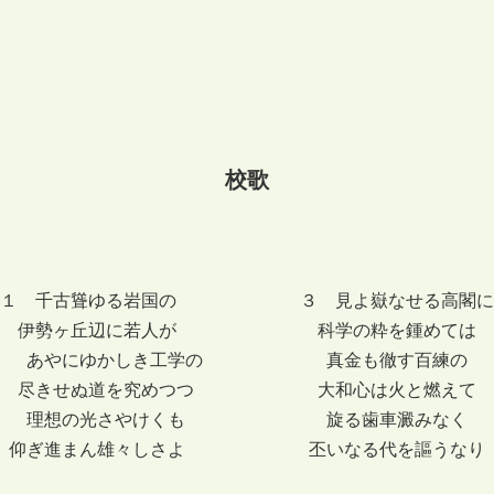
校歌
１ 千古聳ゆる岩国の ３ 見よ嶽なせる高閣に
伊勢ヶ丘辺に若人が 科学の粋を鍾めては
あやにゆかしき工学の 真金も徹す百練の
尽きせぬ道を究めつつ 大和心は火と燃えて
理想の光さやけくも 旋る歯車澱みなく
仰ぎ進まん雄々しさよ 丕いなる代を謳うなり