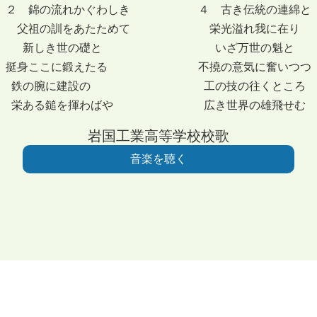
２ 錦の流れかぐわしき ４ 古き伝統の連綿と
父祖の訓をあたためて 栄光溢れ我に在り
新しき世の礎と いざ万世の魁と
挺身ここに鍛えたる 不撓の意気に奮いつつ
鉄の腕に建設の 工の技の往くところ
栄ある鎚を揮わばや 広き世界の雄飛せむ
岩国工業高等学校校歌
音楽を聴く