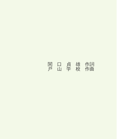
関 口 貞 雄 作詞
戸 山 学 校 作曲