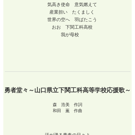
気高き使命 意気燃えて
産業担い たくましく
世界の空へ 羽ばたこう
おお 下関工科高校
我が母校
勇者堂々～山口県立下関工科高等学校応援歌～
森 浩美 作詞
和田 薫 作曲
汗が迸る青春の日々よ