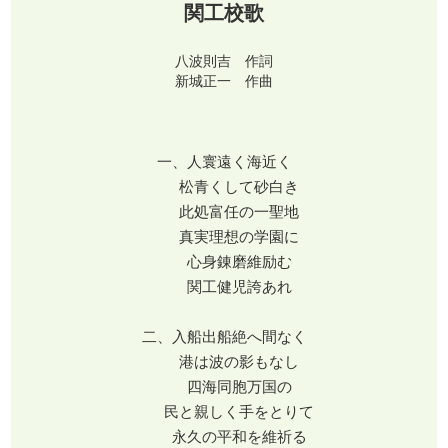
関工校歌
八波則吉 作詞
新城正一 作曲
一、人寰遠く海近く
松青くして砂白き
此処富任の一聖地
真実理想の学園に
心身錬磨維励む
関工健児誇あれ
二、入船出船絶へ間なく
港は波の影もなし
四海同胞万国の
民と親しく手をとりて
永久の平和を維祈る