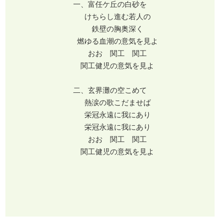
一、富任ケ丘の白砂を
けちらし進む若人の
鉄壁の胸奥深く
燃ゆる血潮の意気を見よ
おお 関工 関工
関工健児の意気を見よ
二、玄界灘の空こめて
熱涙の歌こだませば
栄冠永遠に我にあり
栄冠永遠に我にあり
おお 関工 関工
関工健児の意気を見よ