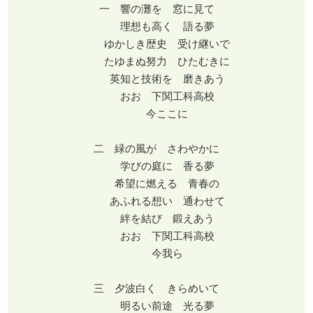
一 響の灘を 窓に見て
理想も高く 語る夢
ゆかしき歴史 受け継いで
たゆまぬ努力 ひたむきに
英知と技術を 磨きあう
おお 下関工科高校
今ここに
二 緑の風が さわやかに
学びの庭に 香る夢
希望に燃える 青春の
あふれる想い 通わせて
絆を結び 鍛えあう
おお 下関工科高校
今我ら
三 夕波白く きらめいて
明るい前途 光る夢