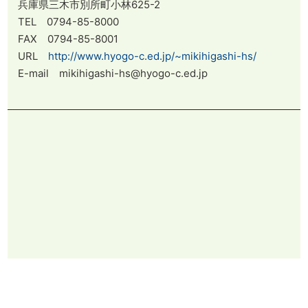
兵庫県三木市別所町小林625-2
TEL 0794-85-8000
FAX 0794-85-8001
URL
http://www.hyogo-c.ed.jp/~mikihigashi-hs/
E-mail mikihigashi-hs@hyogo-c.ed.jp