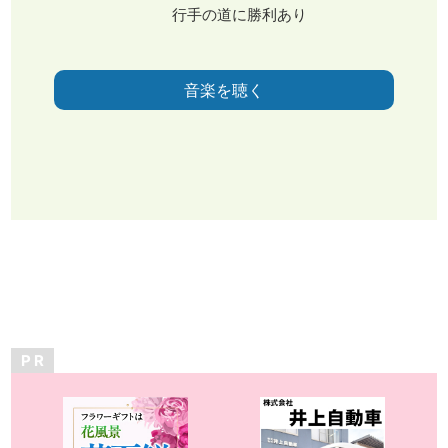
行手の道に勝利あり
音楽を聴く
P R