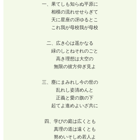
一、果てしも知らぬ平原に
相模の流れせせらぎて
天に星座の冴ゆるとこ
これ我が母校我が母校
二、広き心は遥かなる
緑のしとねそれのごと
高き理想は大空の
無限の彼方仰ぎ見よ
三、塵にまみれし今の世の
乱れし姿清めんと
正義と愛の旗の下
起てよ進めよいざ共に
四、学びの庭は広くとも
真理の道は遠くとも
努めいそしめ若人よ