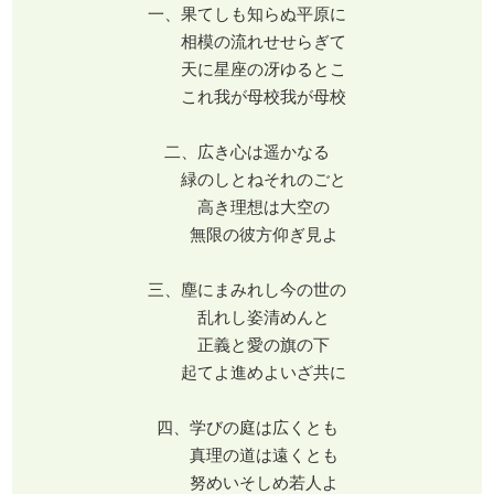
一、果てしも知らぬ平原に
相模の流れせせらぎて
天に星座の冴ゆるとこ
これ我が母校我が母校
二、広き心は遥かなる
緑のしとねそれのごと
高き理想は大空の
無限の彼方仰ぎ見よ
三、塵にまみれし今の世の
乱れし姿清めんと
正義と愛の旗の下
起てよ進めよいざ共に
四、学びの庭は広くとも
真理の道は遠くとも
努めいそしめ若人よ