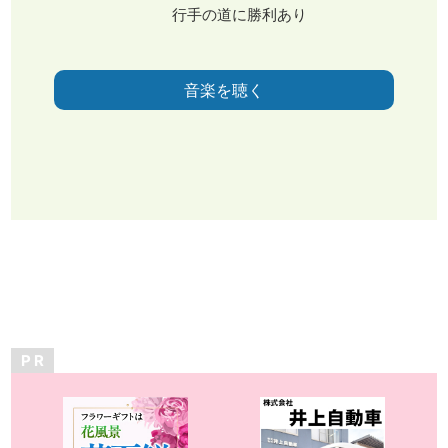
行手の道に勝利あり
音楽を聴く
P R