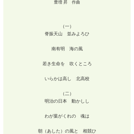
豊増 昇 作曲
（一）
脊振天山 並みよろひ
南有明 海の風
若き生命を 吹くところ
いらかは高し 北高校
（二）
明治の日本 動かしし
わが葉がくれの 魂は
朝（あした）の風と 相競ひ