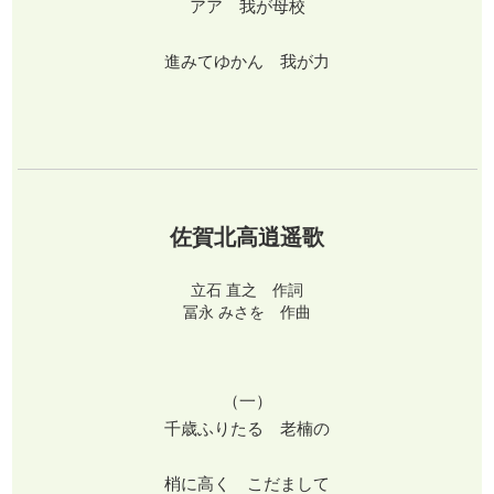
アア 我が母校
進みてゆかん 我が力
佐賀北高逍遥歌
立石 直之 作詞
冨永 みさを 作曲
（一）
千歳ふりたる 老楠の
梢に高く こだまして