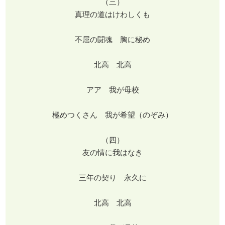
（三）
真理の道はけわしくも
不屈の闘魂 胸に秘め
北高 北高
アア 我が母校
極めつくさん 我が希望（のぞみ）
（四）
友の情に我はなき
三年の契り 永久に
北高 北高