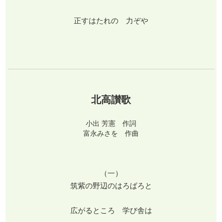
正すはたれの 力ぞや
北高讃歌
小出 芳憲 作詞
富永みさを 作曲
（一）
筑紫の野辺のはろばろと
広がるところ 学び舎は