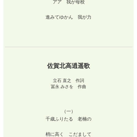
アア 我が母校
進みてゆかん 我が力
佐賀北高逍遥歌
立石 直之 作詞
冨永 みさを 作曲
（一）
千歳ふりたる 老楠の
梢に高く こだまして