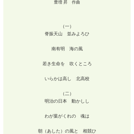
豊増 昇 作曲
（一）
脊振天山 並みよろひ
南有明 海の風
若き生命を 吹くところ
いらかは高し 北高校
（二）
明治の日本 動かしし
わが葉がくれの 魂は
朝（あした）の風と 相競ひ