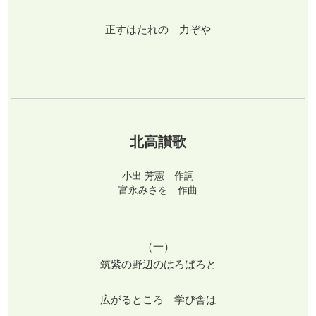
正すはたれの 力ぞや
北高讃歌
小出 芳憲 作詞
富永みさを 作曲
（一）
筑紫の野辺のはろばろと
広がるところ 学び舎は