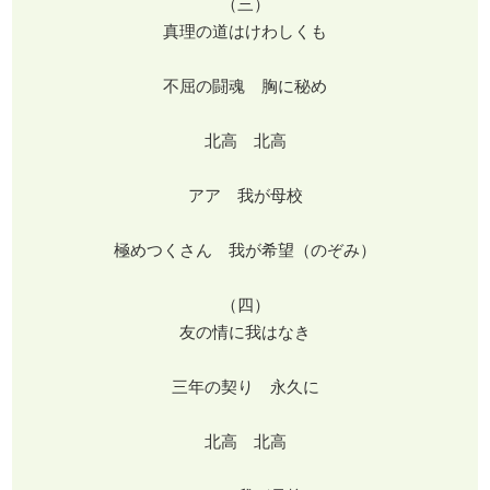
（三）
真理の道はけわしくも
不屈の闘魂 胸に秘め
北高 北高
アア 我が母校
極めつくさん 我が希望（のぞみ）
（四）
友の情に我はなき
三年の契り 永久に
北高 北高