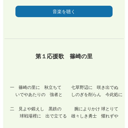
音楽を聴く
第１応援歌 篠崎の里
一 篠崎の里に 秋立ちて 七草野辺に 咲き出でぬ
いでやあたりの 強者と しのぎを削らん 今此処に
二 見よや鍛えし 黒鉄の 腕によりかけ 球とりて
球戦場裡に 出で立てる 雄々しき勇士 懼れずや