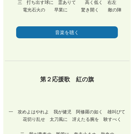
三 打ち出す球に 霊ありて 高く低く 右左
電光石火の 早業に 驚き開く 敵の陣
音楽を聴く
第２応援歌 紅の旗
一 攻めよはやれよ 我が健児 阿修羅の如く 雄叫びて
花切り乱せ 太刀風に 冴えたる腕を 験すべく