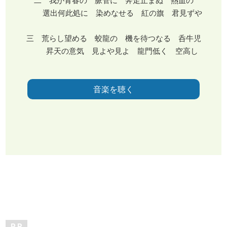
二 我が青春の 脈管に 奔走止まぬ 熱血の
選出何此処に 染めなせる 紅の旗 君見ずや
三 荒らし望める 蛟龍の 機を待つなる 呑牛児
昇天の意気 見よや見よ 龍門低く 空高し
音楽を聴く
P R