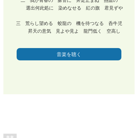
二 我が青春の 脈管に 奔走止まぬ 熱血の
選出何此処に 染めなせる 紅の旗 君見ずや
三 荒らし望める 蛟龍の 機を待つなる 呑牛児
昇天の意気 見よや見よ 龍門低く 空高し
音楽を聴く
P R