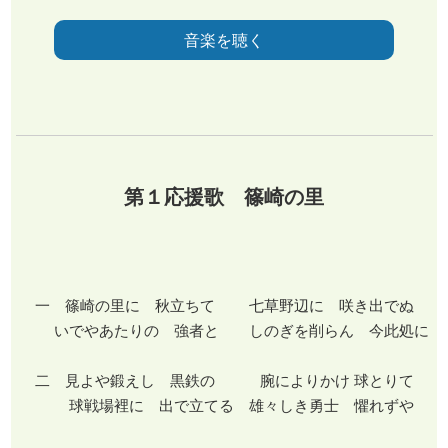
音楽を聴く
第１応援歌 篠崎の里
一 篠崎の里に 秋立ちて 七草野辺に 咲き出でぬ
いでやあたりの 強者と しのぎを削らん 今此処に
二 見よや鍛えし 黒鉄の 腕によりかけ 球とりて
球戦場裡に 出で立てる 雄々しき勇士 懼れずや