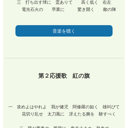
三 打ち出す球に 霊ありて 高く低く 右左
電光石火の 早業に 驚き開く 敵の陣
音楽を聴く
第２応援歌 紅の旗
一 攻めよはやれよ 我が健児 阿修羅の如く 雄叫びて
花切り乱せ 太刀風に 冴えたる腕を 験すべく