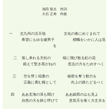
池田 龍太 作詞
大石 正寿 作曲
一 北九州の活天地 文化の春にめぐまれて
希望にもゆる健男子 標幟をいかに人は見
る
二 落し来れる天柱の 槌に飛び散る虹の花
鍛えて堅き黒がねの 意志の力をためすべく
三 空を劈く稲妻の 秘密を奪う動力を
正義に勇む糧として 向上の路たどるべく
四 ああ玄海の浪も聞け ああ鎮西の山も見よ
自然の大を師と呼びて 意気天を衝く大丈夫を