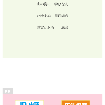
山の姿に 学びなん
たゆまぬ 川西緑台
誠実かおる 緑台
P R