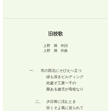
旧校歌
上野 満 作詞
上野 満 作曲
一、 市の西北にそびえへ立つ
緑も深きビルディング
此處ぞ工業一千の
榮ある健児が母校なり
二、 夕日将に沈むとき
吹くそよ風に送られて