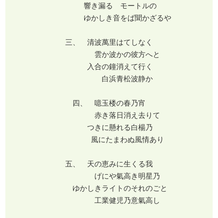
響き漏るゝモートルの
ゆかしき音をば聞かざるや
三、 清波萬里はてしなく
雲か波かの彼方へと
入合の鐘消えて行く
白浜青松波静か
四、 噫玉楼の春乃宵
赤き落日消え去りて
つきに懸れる白楊乃
風にたまわぬ風情あり
五、 天の恵みに生くる我
げにや氣高き明星乃
ゆかしきライトのそれのごと
工業健児乃意氣高し