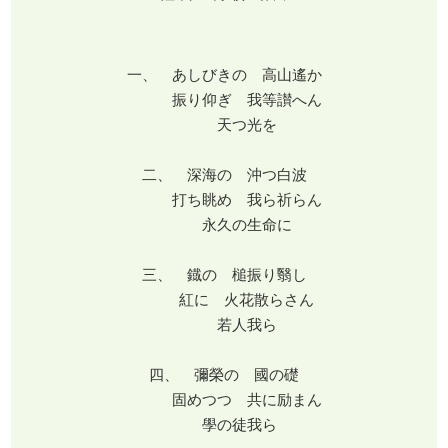
一、 あしびきの 高山遙か
振り仰ぎ 我等讃へん
天つ光を
二、 深海の 沖つ白波
打ち眺め 我ら祈らん
永久の生命に
三、 鐡の 槌振り翳し
紅に 火花散らさん
若人我ら
四、 彌榮の 國の礎
固めつつ 共に励まん
學の徒我ら