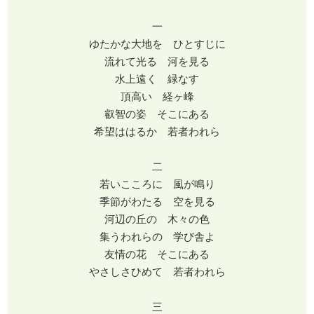
一
ゆたかな大地を ひとすじに
流れて光る 河を見る
水上遠く 緑なす
頂高い 経ヶ峰
叡智の姿 そこにある
希望ははるか 若者われら
二
若いこころに 風が鳴り
季節がわたる 空を見る
河辺の丘の 木々の色
集うわれらの 学び舎よ
友情の花 そこにある
やさしさひめて 若者われら
三